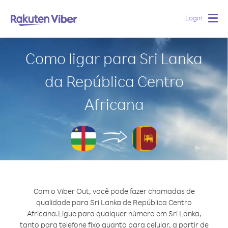
Login
Togg
navig
Como ligar para Sri Lanka
da República Centro
Africana
Com o Viber Out, você pode fazer chamadas de
qualidade para Sri Lanka de República Centro
Africana.
Ligue para qualquer número em Sri Lanka,
tanto para telefone fixo quanto para celular, a partir de