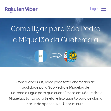
Login
Togg
navig
Como ligar para São Pedro
e Miquelão da Guatemala
Com o Viber Out, você pode fazer chamadas de
qualidade para São Pedro e Miquelão de
Guatemala.
Ligue para qualquer número em São Pedro e
Miquelão, tanto para telefone fixo quanto para celular, a
partir de apenas 47.0 ¢ por minuto.