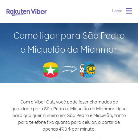
Login
Togg
navig
Como ligar para São Pedro
e Miquelão da Mianmar
Com o Viber Out, você pode fazer chamadas de
qualidade para São Pedro e Miquelão de Mianmar.
Ligue
para qualquer número em São Pedro e Miquelão, tanto
para telefone fixo quanto para celular, a partir de
apenas 47.0 ¢ por minuto.