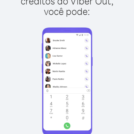
créditos do Viber Out,
você pode: