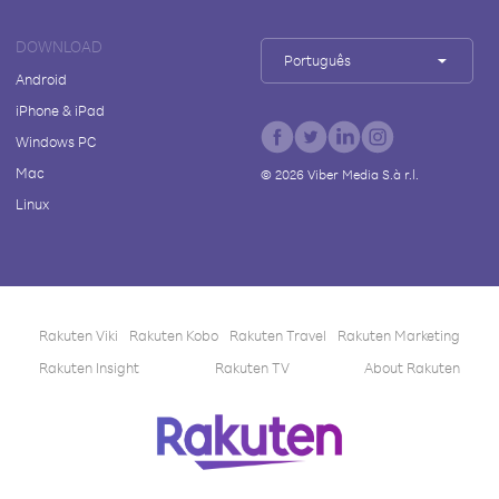
DOWNLOAD
Português
Android
iPhone & iPad
Windows PC
Mac
©
2026
Viber Media S.à r.l.
Linux
Rakuten Viki
Rakuten Kobo
Rakuten Travel
Rakuten Marketing
Rakuten Insight
Rakuten TV
About Rakuten