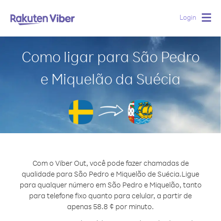
Login
Togg
navig
Como ligar para São Pedro
e Miquelão da Suécia
Com o Viber Out, você pode fazer chamadas de
qualidade para São Pedro e Miquelão de Suécia.
Ligue
para qualquer número em São Pedro e Miquelão, tanto
para telefone fixo quanto para celular, a partir de
apenas 58.8 ¢ por minuto.