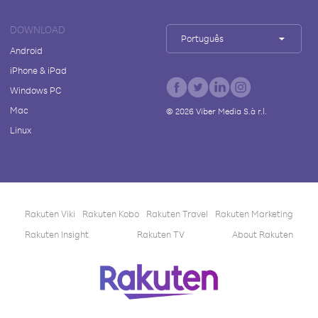
DOWNLOAD
Português
Android
iPhone & iPad
Windows PC
Mac
©
2026
Viber Media S.à r.l.
Linux
Rakuten Viki
Rakuten Kobo
Rakuten Travel
Rakuten Marketing
Rakuten Insight
Rakuten TV
About Rakuten