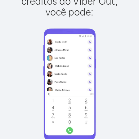
créditos do Viber Out,
você pode: