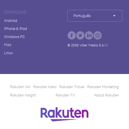
DOWNLOAD
Português
Android
iPhone & iPad
Windows PC
Mac
©
2026
Viber Media S.à r.l.
Linux
Rakuten Viki
Rakuten Kobo
Rakuten Travel
Rakuten Marketing
Rakuten Insight
Rakuten TV
About Rakuten