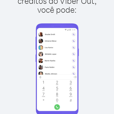
créditos do Viber Out,
você pode: