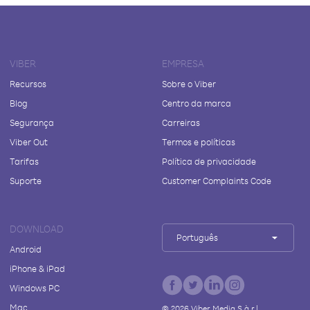
VIBER
EMPRESA
Recursos
Sobre o Viber
Blog
Centro da marca
Segurança
Carreiras
Viber Out
Termos e políticas
Tarifas
Política de privacidade
Suporte
Customer Complaints Code
DOWNLOAD
Português
Android
iPhone & iPad
Windows PC
Mac
©
2026
Viber Media S.à r.l.