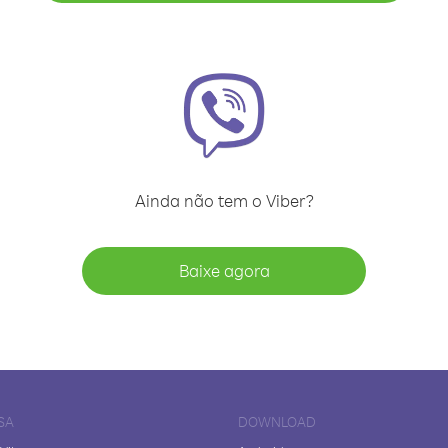
Ainda não tem o Viber?
Baixe agora
SA
DOWNLOAD