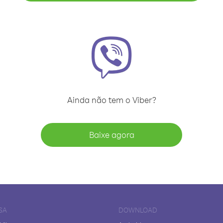
Ainda não tem o Viber?
Baixe agora
SA
DOWNLOAD