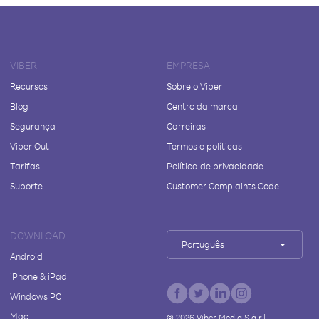
VIBER
EMPRESA
Recursos
Sobre o Viber
Blog
Centro da marca
Segurança
Carreiras
Viber Out
Termos e políticas
Tarifas
Política de privacidade
Suporte
Customer Complaints Code
DOWNLOAD
Português
Android
iPhone & iPad
Windows PC
Mac
©
2026
Viber Media S.à r.l.