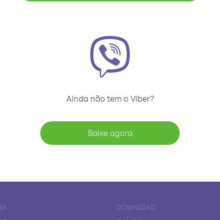
Ainda não tem o Viber?
Baixe agora
SA
DOWNLOAD