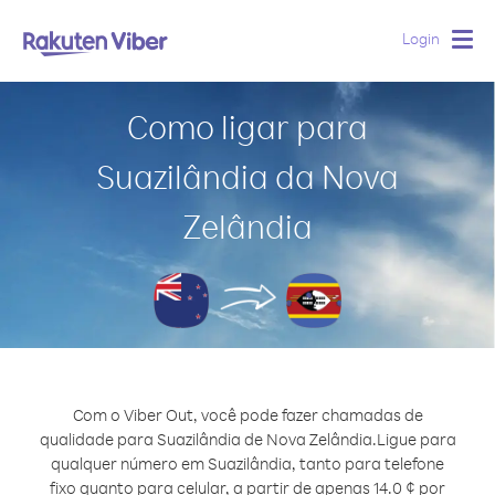
Login
Togg
navig
Como ligar para
Suazilândia da Nova
Zelândia
Com o Viber Out, você pode fazer chamadas de
qualidade para Suazilândia de Nova Zelândia.
Ligue para
qualquer número em Suazilândia, tanto para telefone
fixo quanto para celular, a partir de apenas 14.0 ¢ por