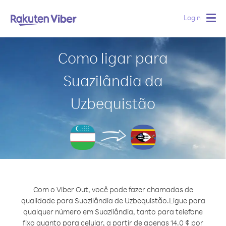
Login
Togg
navig
Como ligar para
Suazilândia da
Uzbequistão
Com o Viber Out, você pode fazer chamadas de
qualidade para Suazilândia de Uzbequistão.
Ligue para
qualquer número em Suazilândia, tanto para telefone
fixo quanto para celular, a partir de apenas 14.0 ¢ por