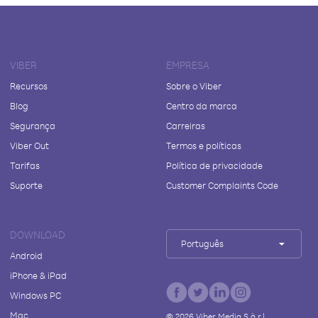
VIBER
EMPRESA
Recursos
Sobre o Viber
Blog
Centro da marca
Segurança
Carreiras
Viber Out
Termos e políticas
Tarifas
Política de privacidade
Suporte
Customer Complaints Code
DOWNLOAD
Português
Android
iPhone & iPad
Windows PC
Mac
©
2026
Viber Media S.à r.l.