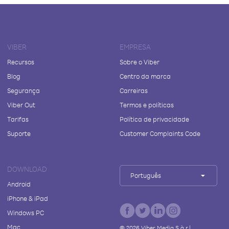
VIBER
EMPRESA
Recursos
Sobre o Viber
Blog
Centro da marca
Segurança
Carreiras
Viber Out
Termos e políticas
Tarifas
Política de privacidade
Suporte
Customer Complaints Code
DOWNLOAD
Português
Android
iPhone & iPad
Windows PC
Mac
©
2026
Viber Media S.à r.l.