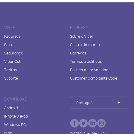
VIBER
EMPRESA
Recursos
Sobre o Viber
Blog
Centro da marca
Segurança
Carreiras
Viber Out
Termos e políticas
Tarifas
Política de privacidade
Suporte
Customer Complaints Code
DOWNLOAD
Português
Android
iPhone & iPad
Windows PC
Mac
©
2026
Viber Media S.à r.l.