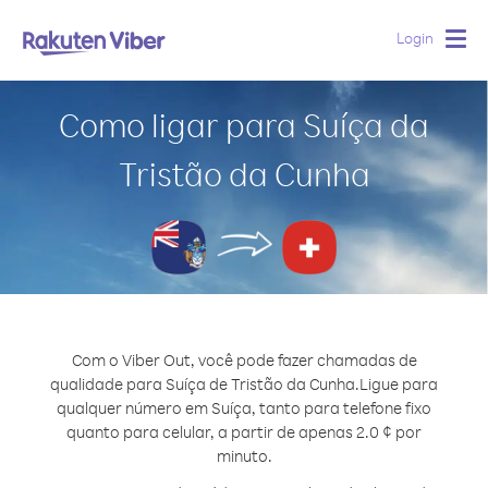
Login
Togg
navig
Como ligar para Suíça da
Tristão da Cunha
Com o Viber Out, você pode fazer chamadas de
qualidade para Suíça de Tristão da Cunha.
Ligue para
qualquer número em Suíça, tanto para telefone fixo
quanto para celular, a partir de apenas 2.0 ¢ por
minuto.