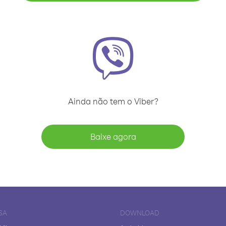
Ainda não tem o Viber?
Baixe agora
SA
DOWNLOAD