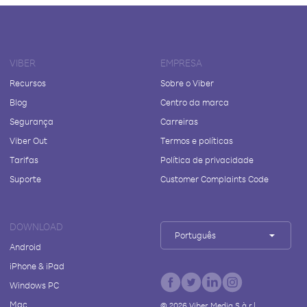
VIBER
EMPRESA
Recursos
Sobre o Viber
Blog
Centro da marca
Segurança
Carreiras
Viber Out
Termos e políticas
Tarifas
Política de privacidade
Suporte
Customer Complaints Code
DOWNLOAD
Português
Android
iPhone & iPad
Windows PC
Mac
©
2026
Viber Media S.à r.l.