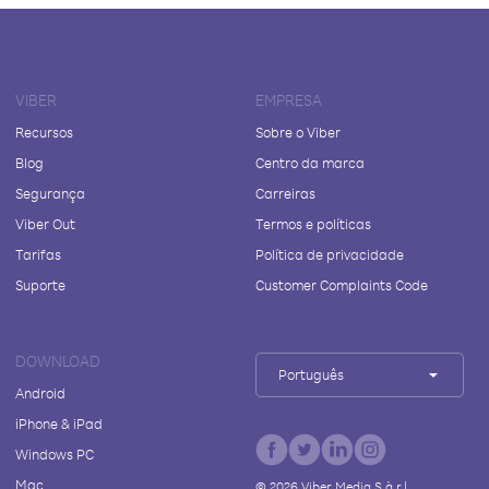
VIBER
EMPRESA
Recursos
Sobre o Viber
Blog
Centro da marca
Segurança
Carreiras
Viber Out
Termos e políticas
Tarifas
Política de privacidade
Suporte
Customer Complaints Code
DOWNLOAD
Português
Android
iPhone & iPad
Windows PC
Mac
©
2026
Viber Media S.à r.l.