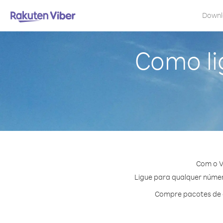
Down
Como li
Com o V
Ligue para qualquer número
Compre pacotes de c