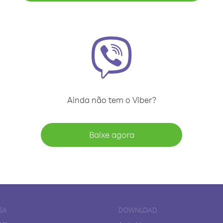
Ainda não tem o Viber?
Baixe agora
SA
DOWNLOAD