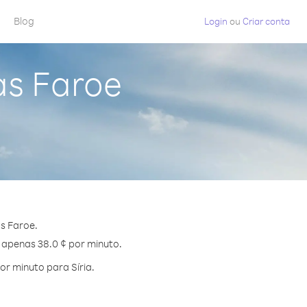
Blog
Login
ou
Criar conta
as Faroe
s Faroe.
e apenas 38.0 ¢ por minuto.
r minuto para Síria.