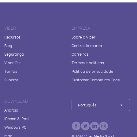
VIBER
EMPRESA
Recursos
Sobre o Viber
Blog
Centro da marca
Segurança
Carreiras
Viber Out
Termos e políticas
Tarifas
Política de privacidade
Suporte
Customer Complaints Code
DOWNLOAD
Português
Android
iPhone & iPad
Windows PC
Mac
©
2026
Viber Media S.à r.l.