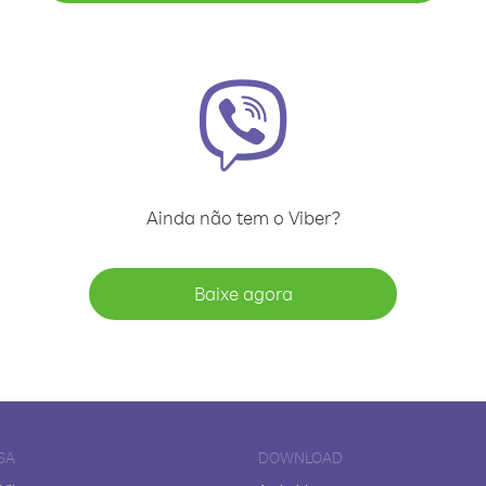
Ainda não tem o Viber?
Baixe agora
SA
DOWNLOAD