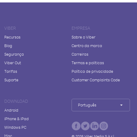
VIBER
EMPRESA
Recursos
Sobre o Viber
Blog
Centro da marca
Segurança
Carreiras
Viber Out
Termos e políticas
Tarifas
Política de privacidade
Suporte
Customer Complaints Code
DOWNLOAD
Português
Android
iPhone & iPad
Windows PC
Mac
©
2026
Viber Media S.à r.l.