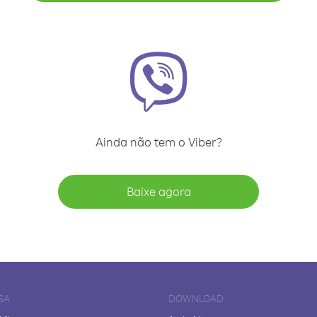
Ainda não tem o Viber?
Baixe agora
SA
DOWNLOAD