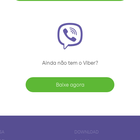
Ainda não tem o Viber?
Baixe agora
SA
DOWNLOAD