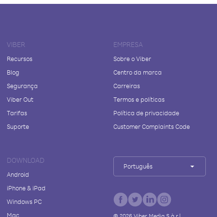
VIBER
EMPRESA
Recursos
Sobre o Viber
Blog
Centro da marca
Segurança
Carreiras
Viber Out
Termos e políticas
Tarifas
Política de privacidade
Suporte
Customer Complaints Code
DOWNLOAD
Português
Android
iPhone & iPad
Windows PC
Mac
©
2026
Viber Media S.à r.l.