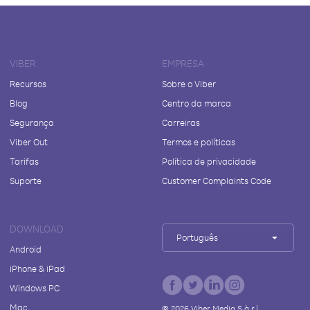
VIBER
EMPRESA
Recursos
Sobre o Viber
Blog
Centro da marca
Segurança
Carreiras
Viber Out
Termos e políticas
Tarifas
Política de privacidade
Suporte
Customer Complaints Code
DOWNLOAD
Português
Android
iPhone & iPad
Windows PC
Mac
©
2026
Viber Media S.à r.l.