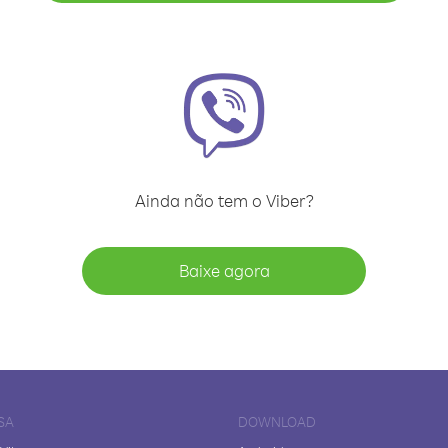
Ainda não tem o Viber?
Baixe agora
SA
DOWNLOAD