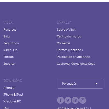
VIBER
EMPRESA
Recursos
Sobre o Viber
Blog
Centro da marca
Segurança
Carreiras
Viber Out
Termos e políticas
Tarifas
Política de privacidade
Suporte
Customer Complaints Code
DOWNLOAD
Português
Android
iPhone & iPad
Windows PC
Mac
©
2026
Viber Media S.à r.l.