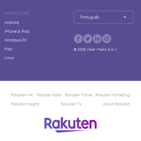
DOWNLOAD
Português
Android
iPhone & iPad
Windows PC
Mac
©
2026
Viber Media S.à r.l.
Linux
Rakuten Viki
Rakuten Kobo
Rakuten Travel
Rakuten Marketing
Rakuten Insight
Rakuten TV
About Rakuten