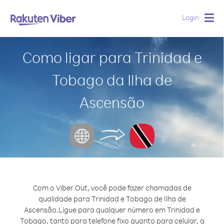
Login
Togg
navig
Como ligar para Trinidad e
Tobago da Ilha de
Ascensão
Com o Viber Out, você pode fazer chamadas de
qualidade para Trinidad e Tobago de Ilha de
Ascensão.
Ligue para qualquer número em Trinidad e
Tobago, tanto para telefone fixo quanto para celular, a