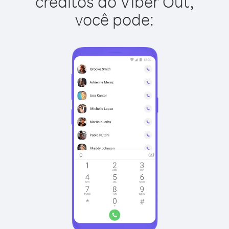
créditos do Viber Out,
você pode: