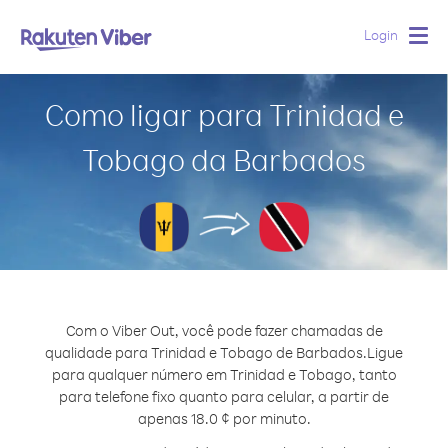
Login
Togg
navig
Como ligar para Trinidad e
Tobago da Barbados
Com o Viber Out, você pode fazer chamadas de
qualidade para Trinidad e Tobago de Barbados.
Ligue
para qualquer número em Trinidad e Tobago, tanto
para telefone fixo quanto para celular, a partir de
apenas 18.0 ¢ por minuto.