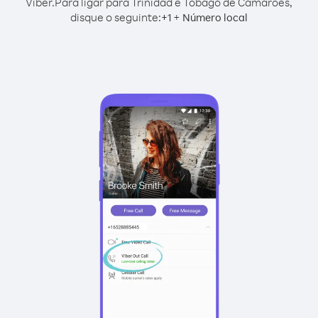
Viber.
Para ligar para Trinidad e Tobago de Camarões,
disque o seguinte:
+
+
1
Número local