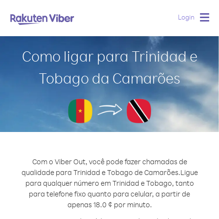
Login
Togg
navig
Como ligar para Trinidad e
Tobago da Camarões
Com o Viber Out, você pode fazer chamadas de
qualidade para Trinidad e Tobago de Camarões.
Ligue
para qualquer número em Trinidad e Tobago, tanto
para telefone fixo quanto para celular, a partir de
apenas 18.0 ¢ por minuto.