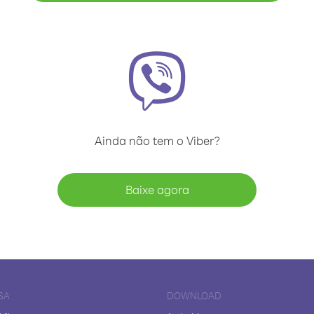
Ainda não tem o Viber?
Baixe agora
SA
DOWNLOAD