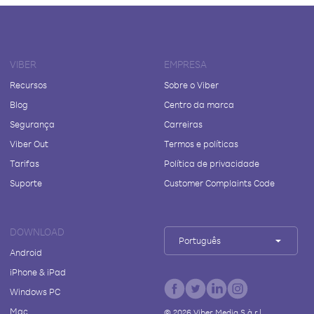
VIBER
EMPRESA
Recursos
Sobre o Viber
Blog
Centro da marca
Segurança
Carreiras
Viber Out
Termos e políticas
Tarifas
Política de privacidade
Suporte
Customer Complaints Code
DOWNLOAD
Português
Android
iPhone & iPad
Windows PC
Mac
©
2026
Viber Media S.à r.l.