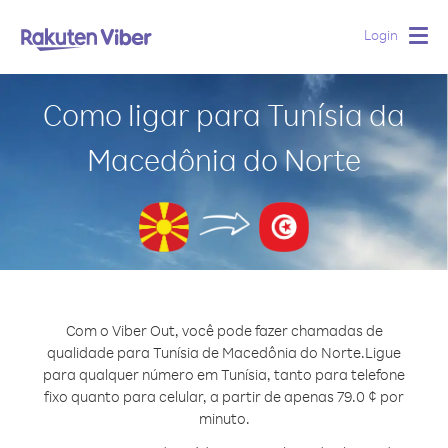
Login
Togg
navig
Como ligar para Tunísia da
Macedônia do Norte
Com o Viber Out, você pode fazer chamadas de
qualidade para Tunísia de Macedônia do Norte.
Ligue
para qualquer número em Tunísia, tanto para telefone
fixo quanto para celular, a partir de apenas 79.0 ¢ por
minuto.