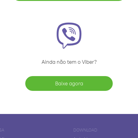
Ainda não tem o Viber?
Baixe agora
SA
DOWNLOAD