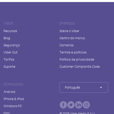
VIBER
EMPRESA
Recursos
Sobre o Viber
Blog
Centro da marca
Segurança
Carreiras
Viber Out
Termos e políticas
Tarifas
Política de privacidade
Suporte
Customer Complaints Code
DOWNLOAD
Português
Android
iPhone & iPad
Windows PC
Mac
©
2026
Viber Media S.à r.l.