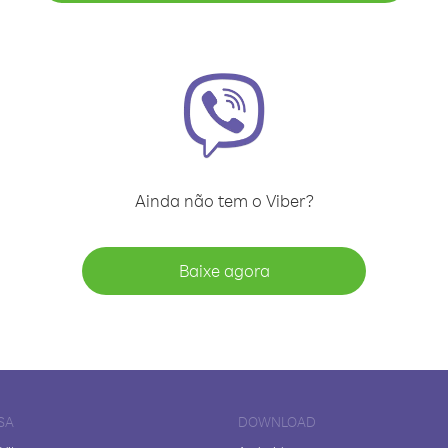
Ainda não tem o Viber?
Baixe agora
SA
DOWNLOAD