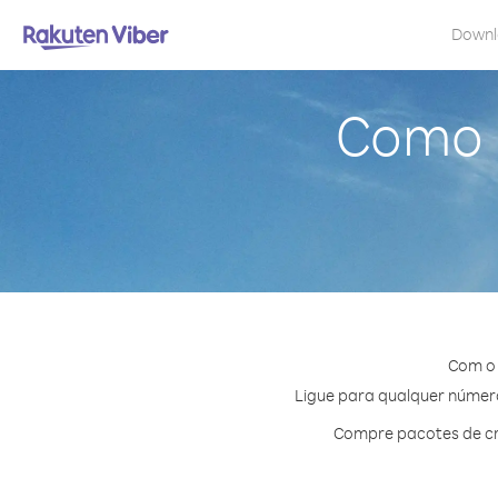
Down
Como l
Com o 
Ligue para qualquer número 
Compre pacotes de cr