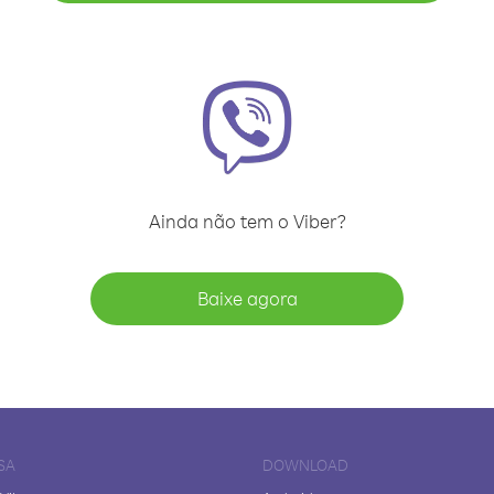
Ainda não tem o Viber?
Baixe agora
SA
DOWNLOAD