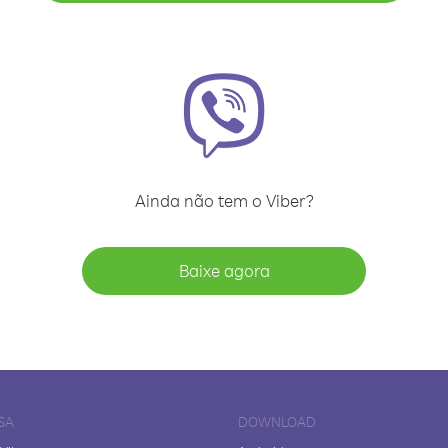
Ainda não tem o Viber?
Baixe agora
SA
DOWNLOAD