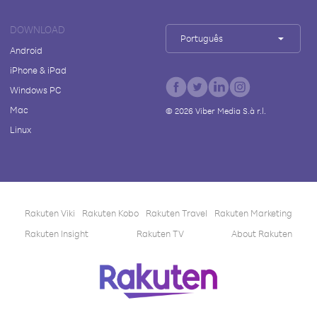
DOWNLOAD
Português
Android
iPhone & iPad
Windows PC
Mac
©
2026
Viber Media S.à r.l.
Linux
Rakuten Viki
Rakuten Kobo
Rakuten Travel
Rakuten Marketing
Rakuten Insight
Rakuten TV
About Rakuten