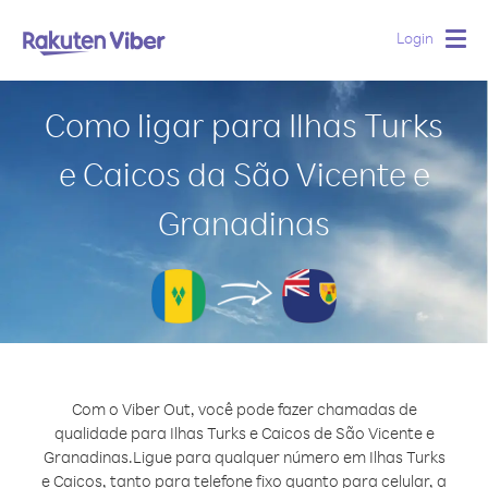
Login
Togg
navig
Como ligar para Ilhas Turks
e Caicos da São Vicente e
Granadinas
Com o Viber Out, você pode fazer chamadas de
qualidade para Ilhas Turks e Caicos de São Vicente e
Granadinas.
Ligue para qualquer número em Ilhas Turks
e Caicos, tanto para telefone fixo quanto para celular, a