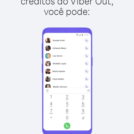
créditos do Viber Out,
você pode: