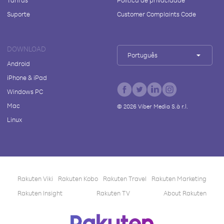
Tarifas
Política de privacidade
Suporte
Customer Complaints Code
DOWNLOAD
Português
Android
iPhone & iPad
Windows PC
Mac
©
2026
Viber Media S.à r.l.
Linux
Rakuten Viki
Rakuten Kobo
Rakuten Travel
Rakuten Marketing
Rakuten Insight
Rakuten TV
About Rakuten