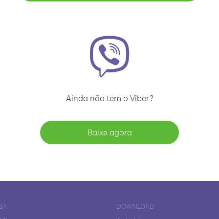
Ainda não tem o Viber?
Baixe agora
SA
DOWNLOAD