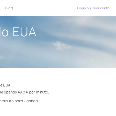
Blog
Login
ou
Criar conta
da EUA
de EUA.
de apenas 49.0 ¢ por minuto.
r minuto para Uganda.