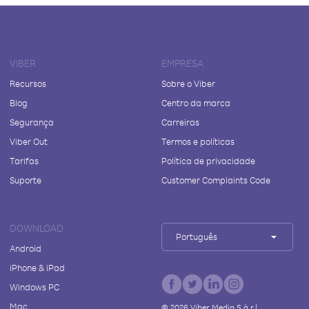
VIBER
EMPRESA
Recursos
Sobre o Viber
Blog
Centro da marca
Segurança
Carreiras
Viber Out
Termos e políticas
Tarifas
Política de privacidade
Suporte
Customer Complaints Code
DOWNLOAD
Português
Android
iPhone & iPad
Windows PC
Mac
©
2026
Viber Media S.à r.l.