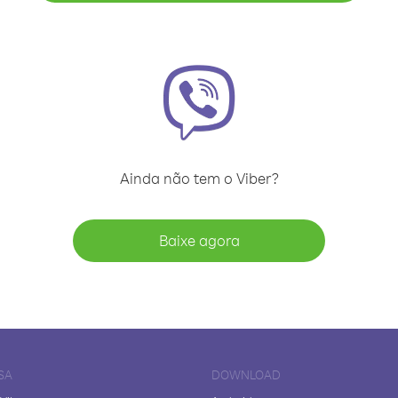
Ainda não tem o Viber?
Baixe agora
SA
DOWNLOAD