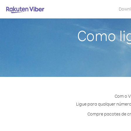
Down
Como li
Com o V
Ligue para qualquer número 
Compre pacotes de cr