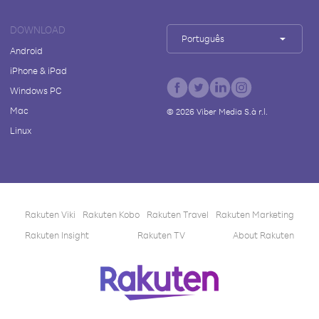
DOWNLOAD
Português
Android
iPhone & iPad
Windows PC
Mac
©
2026
Viber Media S.à r.l.
Linux
Rakuten Viki
Rakuten Kobo
Rakuten Travel
Rakuten Marketing
Rakuten Insight
Rakuten TV
About Rakuten