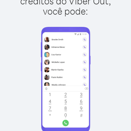
créditos do Viber Out,
você pode: