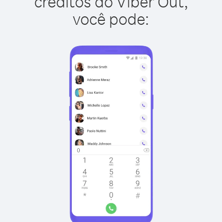
créditos do Viber Out,
você pode: