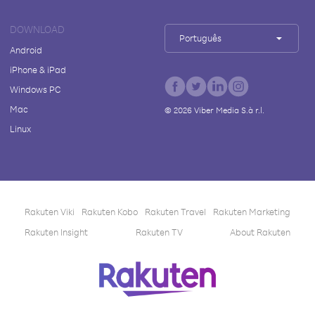
DOWNLOAD
Português
Android
iPhone & iPad
Windows PC
Mac
©
2026
Viber Media S.à r.l.
Linux
Rakuten Viki
Rakuten Kobo
Rakuten Travel
Rakuten Marketing
Rakuten Insight
Rakuten TV
About Rakuten