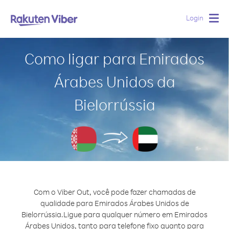
Login
Togg
navig
Como ligar para Emirados
Árabes Unidos da
Bielorrússia
Com o Viber Out, você pode fazer chamadas de
qualidade para Emirados Árabes Unidos de
Bielorrússia.
Ligue para qualquer número em Emirados
Árabes Unidos, tanto para telefone fixo quanto para