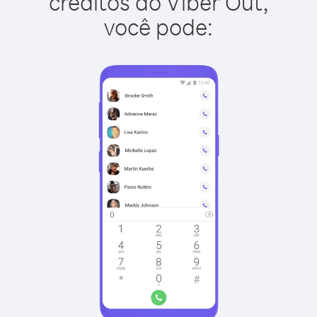
créditos do Viber Out,
você pode: