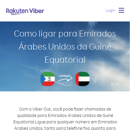
Login
Togg
navig
Como ligar para Emirados
Árabes Unidos da Guiné
Equatorial
Com o Viber Out, você pode fazer chamadas de
qualidade para Emirados Árabes Unidos de Guiné
Equatorial.
Ligue para qualquer número em Emirados
Árabes Unidos, tanto para telefone fixo quanto para